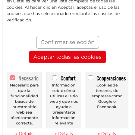
en Detalles para ver una lista completa de todas las
10/06/2026 a las 07 h
cookies. Al hacer clic en Aceptar, aceptas el uso de las
DRAFTKINGS
cookies que has seleccionado mediante las casillas de
DraftKings: La roca digital de la industria del
verificación.
entretenimiento estadounidense
DraftKings (DKNG) se ha transformado de proveedor de
deportes fantasía a un peso pesado tecnológicamente...
Confirmar selección
Aceptar todas las cookies
Necesario
Confort
Cooperaciones
Necesario para
Información
Cookies de
que la
sobre cómo
terceros, de
funcionalidad
utilizas el sitio
empresas como
básica de
web y que nos
Google o
nuestro sitio
ayuda a
Facebook.
web sea
presentarte
08/06/2026 a las 07 h
técnicamente
información
PROGRESSIVE
correcta.
relevante
The Progressive Corporation: La dominancia
» Details
» Details
» Details