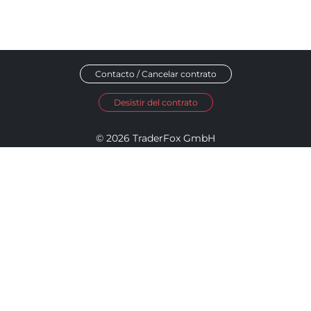
Contacto / Cancelar contrato
Desistir del contrato
© 2026 TraderFox GmbH
Aviso legal
Política de privacidad
Términos y condiciones
Política de Accesibilidad
Política de Divulgación
Configuración de cookies