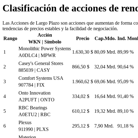
Clasificación de acciones de re
Las Acciones de Largo Plazo son acciones que aumentan de forma consta
tendencias de precios estables y la facilidad de negociación.
Acción
Rango
Precio
Cap.
Mdo.
Ind. Mon
WKN | Símbolo
Monolithic Power Systems
1
1.630,30 $
80,09 Mrd.
89,99 %
A0DLC4 | MPWR
Casey's General Stores
2
866,50 $
32,04 Mrd.
90,64 %
885039 | CASY
Comfort Systems USA
3
1.960,62 $
69,06 Mrd.
95,09 %
907784 | FIX
Onto Innovation
4
334,02 $
16,64 Mrd.
91,40 %
A2PUFT | ONTO
RBC Bearings
5
610,12 $
19,32 Mrd.
89,10 %
A0ETU2 | RBC
Plexus
6
295,12 $
7,90 Mrd.
91,18 %
911990 | PLXS
Materion