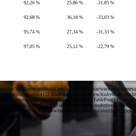
92,26 %
25,86 %
-31,85 %
92,68 %
36,18 %
-33,03 %
95,74 %
27,34 %
-31,33 %
97,05 %
25,12 %
-22,79 %
nction Wordpress::getStockLink(), 1 passed in /var/www/tradertimes.
s/Wordpress.class.php:4122 Stack trace: #0 /var/www/tradertimes.com/h
rankings/item.html(124): WordpressCM::displayTablePost() #2 /var/ww
l5.class.php(136): Html5->execFile() #4 /var/www/tradertimes.com/htdo
5->showPage() #6 /var/www/tradertimes.com/htdocs/es/clasificaciones/i
php
on line
4122