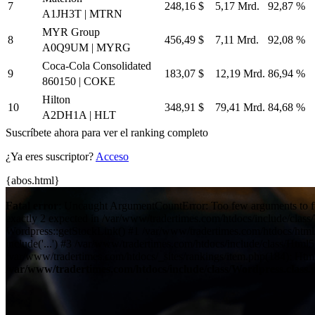
7
248,16 $
5,17 Mrd.
92,87 %
A1JH3T | MTRN
MYR Group
8
456,49 $
7,11 Mrd.
92,08 %
A0Q9UM | MYRG
Coca-Cola Consolidated
9
183,07 $
12,19 Mrd.
86,94 %
860150 | COKE
Hilton
10
348,91 $
79,41 Mrd.
84,68 %
A2DH1A | HLT
Suscríbete ahora para ver el ranking completo
¿Ya eres suscriptor?
Acceso
{abos.html}
Fatal error
: Uncaught ArgumentCountError: Too few arguments to fu
exactly 2 expected in /var/www/tradertimes.com/htdocs/include/clas
Wordpress::getStockLink() #1 /var/www/tradertimes.com/htdocs/html/
include('...') #3 /var/www/tradertimes.com/htdocs/include/class/Htm
/var/www/tradertimes.com/htdocs/_sites/rankings/item.php(184): Html
/var/www/tradertimes.com/htdocs/include/class/Wordpress.class.