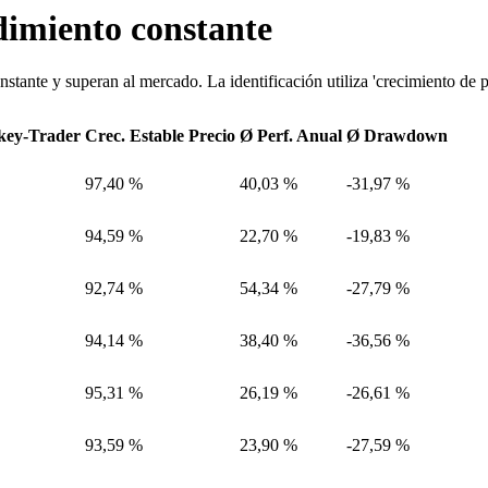
ndimiento constante
nte y superan al mercado. La identificación utiliza 'crecimiento de pr
key-
Trader
Crec. Estable Precio
Ø Perf. Anual
Ø Drawdown
97,40 %
40,03 %
-31,97 %
94,59 %
22,70 %
-19,83 %
92,74 %
54,34 %
-27,79 %
94,14 %
38,40 %
-36,56 %
95,31 %
26,19 %
-26,61 %
93,59 %
23,90 %
-27,59 %