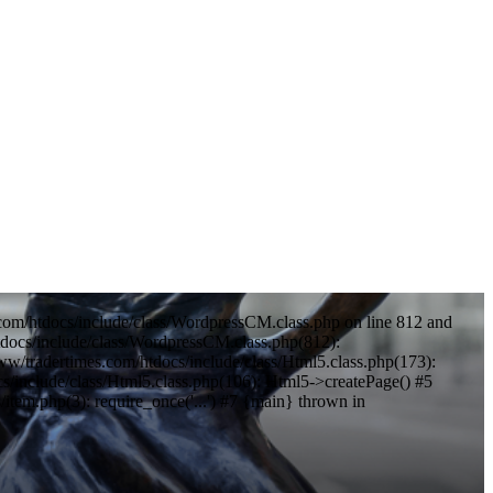
com/htdocs/include/class/WordpressCM.class.php on line 812 and
tdocs/include/class/WordpressCM.class.php(812):
w/tradertimes.com/htdocs/include/class/Html5.class.php(173):
cs/include/class/Html5.class.php(106): Html5->createPage() #5
tem.php(3): require_once('...') #7 {main} thrown in