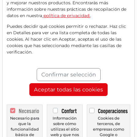
y mejorar nuestros productos. Encontrarás más
información sobre nuestras prácticas de recopilación de
datos en nuestra
política de privacidad.
.
Puedes decidir qué cookies permitir o rechazar. Haz clic
en Detalles para ver una lista completa de todas las
cookies. Al hacer clic en Aceptar, aceptas el uso de las
cookies que has seleccionado mediante las casillas de
24/06/2026 a las 16 h
verificación.
CIPHER MINING
Cipher Digital: De minero de Bitcoin a gigante de
infraestructura de IA
Confirmar selección
Cipher Digital se transforma de minero de Bitcoin volátil
a proveedor de infraestructura estable al...
Aceptar todas las cookies
Necesario
Confort
Cooperaciones
Necesario para
Información
Cookies de
que la
sobre cómo
terceros, de
funcionalidad
utilizas el sitio
empresas como
básica de
web y que nos
Google o