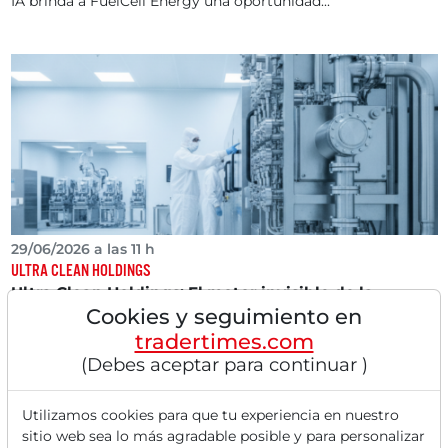
IA brinda a FuelCell Energy una oportunidad...
29/06/2026 a las 11 h
ULTRA CLEAN HOLDINGS
Ultra Clean Holdings: El motor invisible de la
Cookies y seguimiento en
industria de chips
tradertimes.com
Como especialista en sistemas de gases y líquidos
(Debes aceptar para continuar )
ultrapuros, Ultra Clean Holdings es una "acción...
Utilizamos cookies para que tu experiencia en nuestro
sitio web sea lo más agradable posible y para personalizar