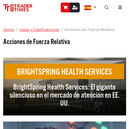
Abrir búsque
Home
Listas y Clasificaciones
Acciones de Fuerza Relativa
Acciones de Fuerza Relativa
BRIGHTSPRING HEALTH SERVICES
BrightSpring Health Services: El gigante
silencioso en el mercado de atención en EE.
UU.