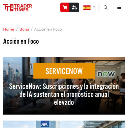
Abrir búsque
Home
Bolsa
Acción en Foco
Acción en Foco
SERVICENOW
ServiceNow: Suscripciones y la integración
de IA sustentan el pronóstico anual
elevado