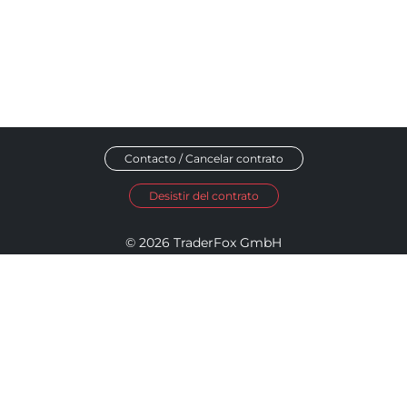
Contacto / Cancelar contrato
Desistir del contrato
© 2026 TraderFox GmbH
Aviso legal
Política de privacidad
Términos y condiciones
Política de Accesibilidad
Política de Divulgación