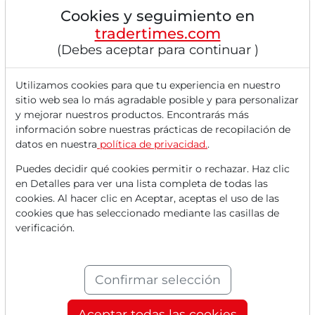
crecimiento de clientes y actividades de trading....
Cookies y seguimiento en
tradertimes.com
(Debes aceptar para continuar )
Utilizamos cookies para que tu experiencia en nuestro
sitio web sea lo más agradable posible y para personalizar
y mejorar nuestros productos. Encontrarás más
información sobre nuestras prácticas de recopilación de
datos en nuestra
política de privacidad.
.
Puedes decidir qué cookies permitir o rechazar. Haz clic
en Detalles para ver una lista completa de todas las
21/04/2026 a las 10 h
cookies. Al hacer clic en Aceptar, aceptas el uso de las
ADOBE
cookies que has seleccionado mediante las casillas de
Adobe: Oportunidad de recuperación tras el
verificación.
Adobe Summit –¡Acción de calidad atrae con PER
por debajo de 11!
Adobe sufre debido a la creciente presión competitiva de
Confirmar selección
la IA, el lento crecimiento de ARR y la salida...
Aceptar todas las cookies