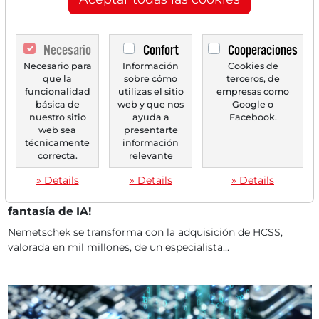
Necesario
Confort
Cooperaciones
Necesario para
Información
Cookies de
que la
sobre cómo
terceros, de
funcionalidad
utilizas el sitio
empresas como
básica de
web y que nos
Google o
nuestro sitio
ayuda a
Facebook.
web sea
presentarte
técnicamente
información
20/04/2026 a las 17 h
correcta.
relevante
NEMETSCHEK
Nemetschek: ¡El ascenso al monstruo de
» Details
» Details
» Details
crecimiento en software de construcción con
fantasía de IA!
Nemetschek se transforma con la adquisición de HCSS,
valorada en mil millones, de un especialista...