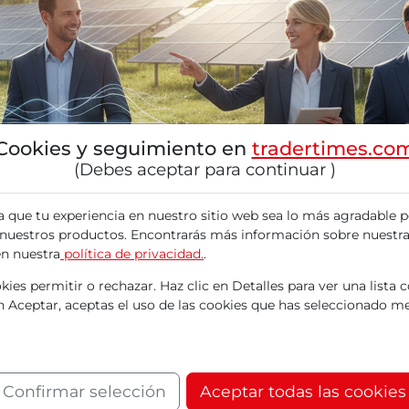
Cookies y seguimiento en
tradertimes.co
(Debes aceptar para continuar )
a que tu experiencia en nuestro sitio web sea lo más agradable p
 nuestros productos. Encontrarás más información sobre nuestra
en nuestra
política de privacidad.
.
ies permitir o rechazar. Haz clic en Detalles para ver una lista 
nte del almacenamiento irrumpe en el mercado
en Aceptar, aceptas el uso de las cookies que has seleccionado me
sa estadounidense de semiconductores Micro
 próspero mercado de almacenamiento de IA: 
lo de memoria de 256 gigabytes del tipo DDR
Confirmar selección
Aceptar todas las cookies
 se basan en la tecnología de DRAM 1-gamma de