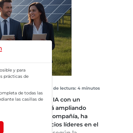
m
osible y para
s prácticas de
Tiempo de lectura: 4 minutos
completa de todas las
 de servidores de IA con un
diante las casillas de
n Technology está ampliando
Según informa la compañía, ha
5 RDIMM con socios líderes en el
 la casa y logran, según la