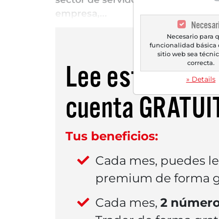
empresa,...
Necesar
Necesario para q
funcionalidad básica 
sitio web sea técn
correcta.
Lee este artícu
» Details
cuenta
GRATUI
Tus beneficios:
Cada mes, puedes l
premium de forma gr
Cada mes,
2 número