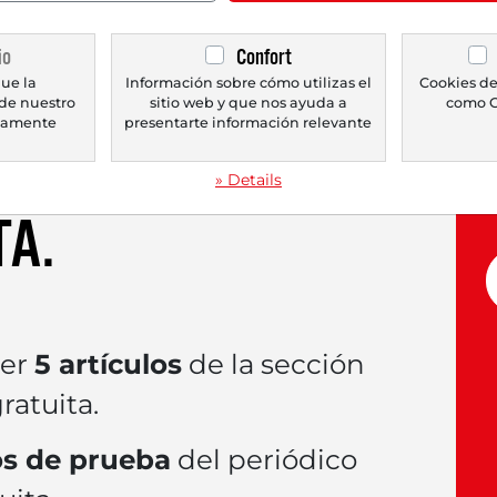
io
Confort
ue la
Información sobre cómo utilizas el
Cookies de
de nuestro
sitio web y que nos ayuda a
como G
icamente
presentarte información relevante
lo ahora con una
» Details
TA
.
eer
5 artículos
de la sección
atuita.
s de prueba
del periódico