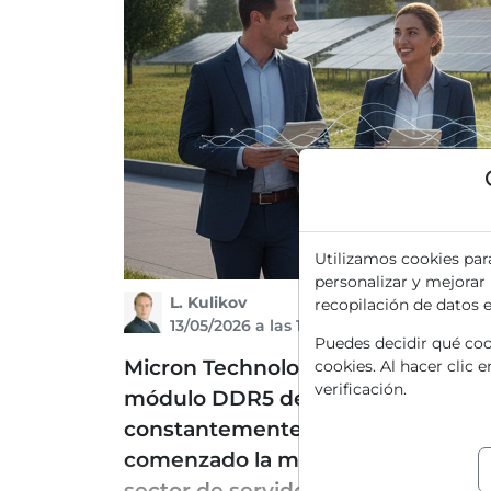
Utilizamos cookies par
personalizar y mejorar
L. Kulikov
recopilación de datos 
13/05/2026 a las 16 h
Puedes decidir qué cook
Micron Technology (MU) – ¡El giga
cookies. Al hacer clic 
verificación.
módulo DDR5 de 256 GB! La empre
constantemente su posición en el
comenzado la muestreo de un módu
sector de servidores. Los módulos