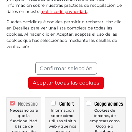
Lee este artículo ahora con
información sobre nuestras prácticas de recopilación de
datos en nuestra
política de privacidad.
.
una cuenta
GRATUITA
.
Puedes decidir qué cookies permitir o rechazar. Haz clic
Tus beneficios:
en Detalles para ver una lista completa de todas las
cookies. Al hacer clic en Aceptar, aceptas el uso de las
Cada mes, puedes leer
5 artículos
cookies que has seleccionado mediante las casillas de
verificación.
de la sección premium de forma
gratuita.
Confirmar selección
Cada mes,
2 números de prueba
del periódico Trader de forma
Aceptar todas las cookies
gratuita.
Crea una
lista de seguimiento
Necesario
Confort
Cooperaciones
personal
con un resumen de las
Necesario para
Información
Cookies de
noticias sobre tu acción.
que la
sobre cómo
terceros, de
funcionalidad
utilizas el sitio
empresas como
básica de
web y que nos
Google o
nuestro sitio
ayuda a
Facebook.