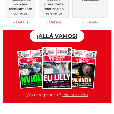
web sea
presentarte
Trader Times
técnicamente
información
correcta.
relevante
Cuenta gratuita
» Details
» Details
» Details
¡ALLÁ VAMOS!
¿Ya te registraste?
Iniciar sesión