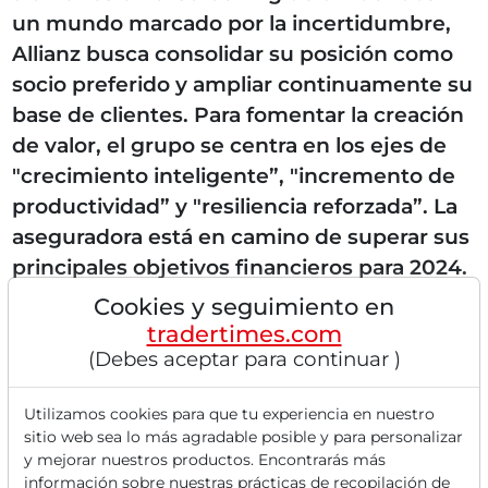
un mundo marcado por la incertidumbre,
Allianz busca consolidar su posición como
socio preferido y ampliar continuamente su
base de clientes. Para fomentar la creación
de valor, el grupo se centra en los ejes de
"crecimiento inteligente”, "incremento de
productividad” y "resiliencia reforzada”. La
aseguradora está en camino de superar sus
principales objetivos financieros para 2024.
En este contexto, el grupo ha establecido
Cookies y seguimiento en
nuevos y ambiciosos objetivos...
tradertimes.com
(Debes aceptar para continuar )
Utilizamos cookies para que tu experiencia en nuestro
Lee este artículo ahora con
sitio web sea lo más agradable posible y para personalizar
y mejorar nuestros productos. Encontrarás más
información sobre nuestras prácticas de recopilación de