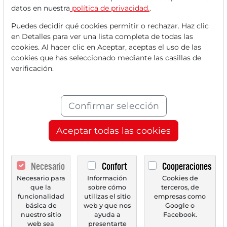
una cuenta
GRATUITA
.
datos en nuestra
política de privacidad.
.
Tus beneficios:
Puedes decidir qué cookies permitir o rechazar. Haz clic
en Detalles para ver una lista completa de todas las
Cada mes, puedes leer
5 artículos
cookies. Al hacer clic en Aceptar, aceptas el uso de las
cookies que has seleccionado mediante las casillas de
de la sección premium de forma
verificación.
gratuita.
Cada mes,
2 números de prueba
Confirmar selección
del periódico Trader de forma
gratuita.
Aceptar todas las cookies
Crea una
lista de seguimiento
personal
con un resumen de las
Necesario
Confort
Cooperaciones
noticias sobre tu acción.
Necesario para
Información
Cookies de
que la
sobre cómo
terceros, de
funcionalidad
utilizas el sitio
empresas como
básica de
web y que nos
Google o
Trader Times
nuestro sitio
ayuda a
Facebook.
web sea
presentarte