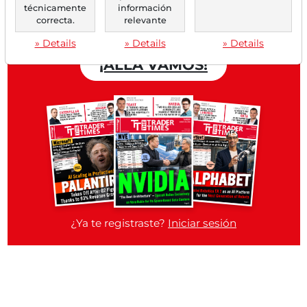
técnicamente
información
Cuenta gratuita
correcta.
relevante
» Details
» Details
» Details
¡ALLÁ VAMOS!
¿Ya te registraste?
Iniciar sesión