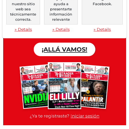
nuestro sitio
ayuda a
Facebook.
web sea
presentarte
Trader Times
técnicamente
información
correcta.
relevante
Cuenta gratuita
» Details
» Details
» Details
¡ALLÁ VAMOS!
¿Ya te registraste?
Iniciar sesión