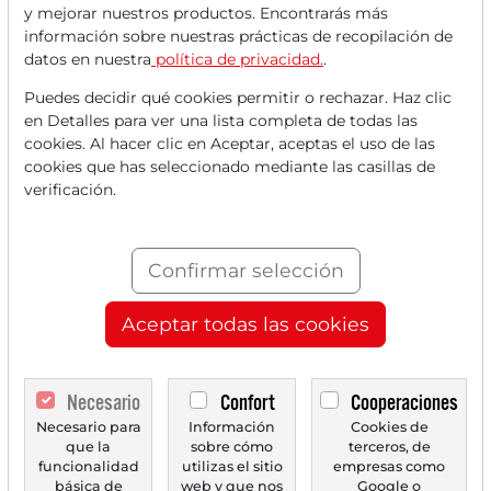
y mejorar nuestros productos. Encontrarás más
Lee este artículo ahora con
información sobre nuestras prácticas de recopilación de
datos en nuestra
política de privacidad.
.
una cuenta
GRATUITA
.
Puedes decidir qué cookies permitir o rechazar. Haz clic
en Detalles para ver una lista completa de todas las
Tus beneficios:
cookies. Al hacer clic en Aceptar, aceptas el uso de las
cookies que has seleccionado mediante las casillas de
Cada mes, puedes leer
5 artículos
verificación.
de la sección premium de forma
gratuita.
Confirmar selección
Cada mes,
2 números de prueba
del periódico Trader de forma
Aceptar todas las cookies
gratuita.
Crea una
lista de seguimiento
Necesario
Confort
Cooperaciones
personal
con un resumen de las
Necesario para
Información
Cookies de
que la
sobre cómo
terceros, de
noticias sobre tu acción.
funcionalidad
utilizas el sitio
empresas como
básica de
web y que nos
Google o