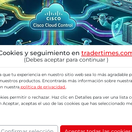
Cookies y seguimiento en
tradertimes.co
(Debes aceptar para continuar )
a que tu experiencia en nuestro sitio web sea lo más agradable p
 nuestros productos. Encontrarás más información sobre nuestra
en nuestra
política de privacidad.
.
ies permitir o rechazar. Haz clic en Detalles para ver una lista 
en Aceptar, aceptas el uso de las cookies que has seleccionado me
o Cloud Control para la automatización y seguri
o de agentes de IA autónomos reduce el tie
Confirmar selección
Aceptar todas las cookies