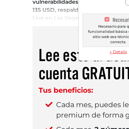
vulnerabilidades de TI de semanas 
135 USD, respaldado por un volumen
Live en Las Vegas, el proveedor e
Necesar
Necesario para q
funcionalidad básica 
sitio web sea técn
correcta.
Lee este artícu
» Details
cuenta
GRATUI
Tus beneficios:
Cada mes, puedes l
premium de forma gr