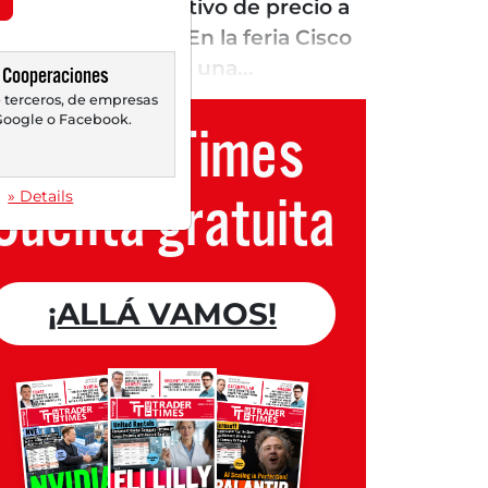
ica eleva el objetivo de precio a
la filial Acacia En la feria Cisco
s (CSCO) presentó una...
Cooperaciones
 terceros, de empresas
oogle o Facebook.
Trader Times
Cuenta gratuita
» Details
¡ALLÁ VAMOS!