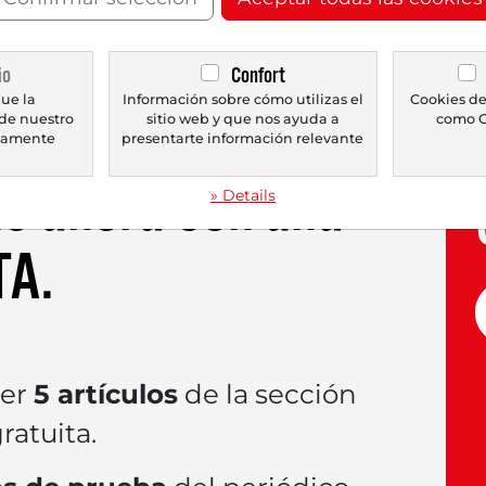
a minutos de manera significativa Bank of Amer
 de pedidos de más de 1 mil millones de USD en 
stadounidense de equipos de red Cisco System
io
Confort
ue la
Información sobre cómo utilizas el
Cookies de
de nuestro
sitio web y que nos ayuda a
como G
icamente
presentarte información relevante
lo ahora con una
» Details
TA
.
eer
5 artículos
de la sección
atuita.