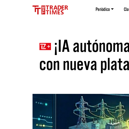
Periódico
Cla
¡IA autónoma 
con nueva plat