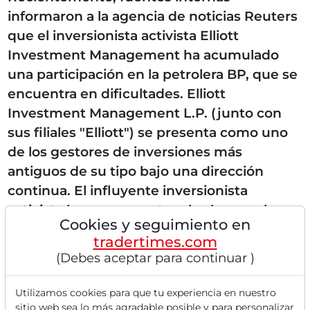
informaron a la agencia de noticias Reuters
que el inversionista activista Elliott
Investment Management ha acumulado
una participación en la petrolera BP, que se
encuentra en dificultades. Elliott
Investment Management L.P. (junto con
sus filiales "Elliott") se presenta como uno
de los gestores de inversiones más
antiguos de su tipo bajo una dirección
continua. El influyente inversionista
activista busca aumentar el valor para los
Cookies y seguimiento en
accionistas instando a BP a considerar
tradertimes.com
medidas transformadoras, informó
(Debes aceptar para continuar )
Reuters...
Utilizamos cookies para que tu experiencia en nuestro
sitio web sea lo más agradable posible y para personalizar