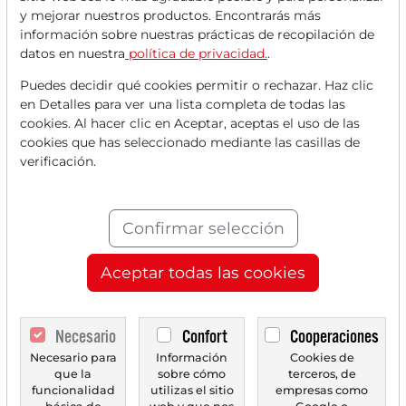
y mejorar nuestros productos. Encontrarás más
Lee este artículo ahora con
información sobre nuestras prácticas de recopilación de
datos en nuestra
política de privacidad.
.
una cuenta
GRATUITA
.
Puedes decidir qué cookies permitir o rechazar. Haz clic
en Detalles para ver una lista completa de todas las
Tus beneficios:
cookies. Al hacer clic en Aceptar, aceptas el uso de las
cookies que has seleccionado mediante las casillas de
Cada mes, puedes leer
5 artículos
verificación.
de la sección premium de forma
gratuita.
Confirmar selección
Cada mes,
2 números de prueba
Aceptar todas las cookies
del periódico Trader de forma
gratuita.
Necesario
Confort
Cooperaciones
Crea una
lista de seguimiento
Necesario para
Información
Cookies de
personal
con un resumen de las
que la
sobre cómo
terceros, de
noticias sobre tu acción.
funcionalidad
utilizas el sitio
empresas como