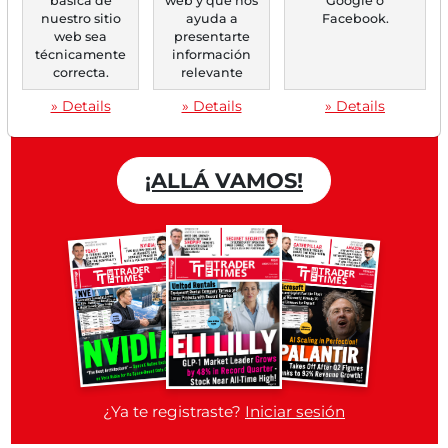
básica de
web y que nos
Google o
nuestro sitio
ayuda a
Facebook.
web sea
presentarte
técnicamente
información
Trader Times
correcta.
relevante
Cuenta gratuita
» Details
» Details
» Details
¡ALLÁ VAMOS!
¿Ya te registraste?
Iniciar sesión