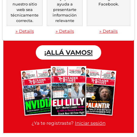
nuestro sitio
ayuda a
Facebook.
web sea
presentarte
Trader Times
técnicamente
información
correcta.
relevante
Cuenta gratuita
» Details
» Details
» Details
¡ALLÁ VAMOS!
¿Ya te registraste?
Iniciar sesión