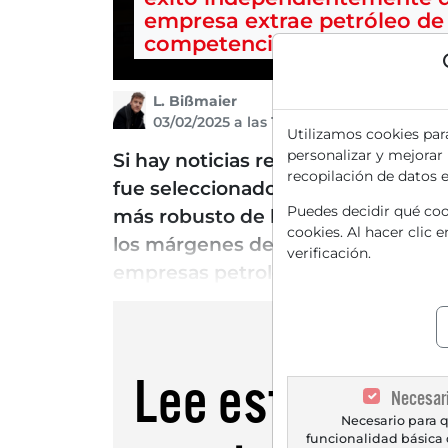
empresa extrae petróleo de
competencia.
L. Bißmaier
03/02/2025 a las 14 h
Utilizamos cookies par
personalizar y mejorar
Si hay noticias relevantes sobre m
recopilación de datos 
fue seleccionado como uno de mis p
Puedes decidir qué cook
más robusto de lo que esperaban lo
cookies. Al hacer clic 
los márgenes de refinación, que e
verificación.
empresas petroleras ven pocas opo
Lee este artícu
Necesar
Necesario para q
funcionalidad básica 