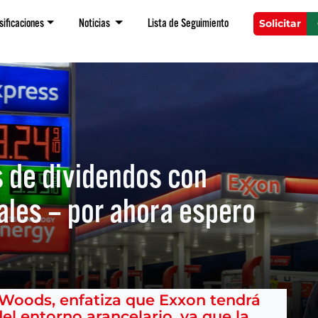
sificaciones
Noticias
Lista de Seguimiento
Solicitar
s de dividendos con
ales – por ahora espero
Woods, enfatiza que Exxon tendrá
l entorno arancelario, ya que la