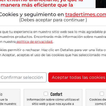
 manera más eficiente que la
Cookies y seguimiento en
tradertimes.co
(Debes aceptar para continuar )
a que tu experiencia en nuestro sitio web sea lo más agradable p
 nuestros productos. Encontrarás más información sobre nuestra
is favoritos de dividendos para 2025, me gustar
en nuestra
política de privacidad.
.
icks de dividendos para el año en curso. El re
ies permitir o rechazar. Haz clic en Detalles para ver una lista 
s analistas. En algunos aspectos, los resulta
en Aceptar, aceptas el uso de las cookies que has seleccionado me
stán notablemente más débiles, tuvieron un i
rtunidades a corto plazo para una mejora en la
Confirmar selección
Aceptar todas las cookies
lo ahora con una
io
Confort
ue la
Información sobre cómo utilizas el
Cookies de
de nuestro
sitio web y que nos ayuda a
como G