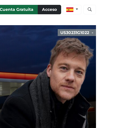
Abrir búsqueda de ac
Cuenta Gratuita
Acceso
US30231G1022
-