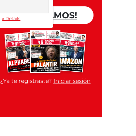
¡ALLÁ VAMOS!
» Details
¿Ya te registraste?
Iniciar sesión