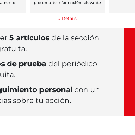
TA
.
icamente
presentarte información relevante
» Details
eer
5 artículos
de la sección
atuita.
s de prueba
del periódico
uita.
eguimiento personal
con un
ias sobre tu acción.