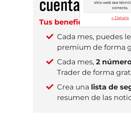
cuenta
GRATUI
sitio web sea técn
correcta.
» Details
Tus beneficios:
Cada mes, puedes l
premium de forma gr
Cada mes,
2 número
Trader de forma grat
Crea una
lista de s
resumen de las notic