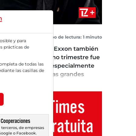
m
Tiempo de lectura: 1 minuto
osible y para
s prácticas de
ía discutirlas aquí. Exxon también
sultado en el último trimestre fue
completa de todas las
dos fueron mixtos: especialmente
diante las casillas de
mpacto negativo. Las grandes
s ganancias...
Trader Times
Cuenta gratuita
Cooperaciones
 terceros, de empresas
oogle o Facebook.