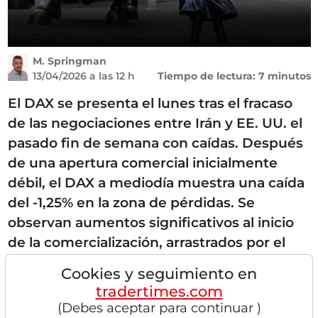
M. Springman
13/04/2026 a las 12 h
Tiempo de lectura: 7 minutos
El DAX se presenta el lunes tras el fracaso
de las negociaciones entre Irán y EE. UU. el
pasado fin de semana con caídas. Después
de una apertura comercial inicialmente
débil, el DAX a mediodía muestra una caída
del -1,25% en la zona de pérdidas. Se
observan aumentos significativos al inicio
de la comercialización, arrastrados por el
aumento de los precios del petróleo,
Cookies y seguimiento en
especialmente en el productor de biodiésel
tradertimes.com
Verbio y en Deutsche Rohstoff AG . Los
(Debes aceptar para continuar )