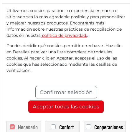
pesos pesados del sector de defensa como
Rheinmetall, TKMS o Hensoldt también
Utilizamos cookies para que tu experiencia en nuestro
sitio web sea lo más agradable posible y para personalizar
presentan...
y mejorar nuestros productos. Encontrarás más
información sobre nuestras prácticas de recopilación de
datos en nuestra
política de privacidad.
.
Puedes decidir qué cookies permitir o rechazar. Haz clic
Lee este artículo ahora con
en Detalles para ver una lista completa de todas las
cookies. Al hacer clic en Aceptar, aceptas el uso de las
una cuenta
GRATUITA
.
cookies que has seleccionado mediante las casillas de
verificación.
Tus beneficios:
Cada mes, puedes leer
5 artículos
Confirmar selección
de la sección premium de forma
gratuita.
Aceptar todas las cookies
Cada mes,
2 números de prueba
del periódico Trader de forma
Necesario
Confort
Cooperaciones