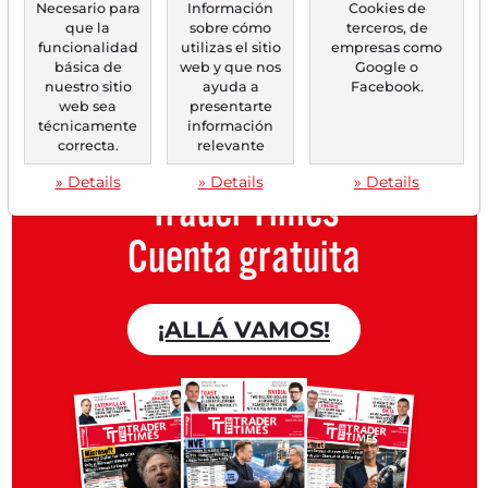
gratuita.
Necesario para
Información
Cookies de
que la
sobre cómo
terceros, de
funcionalidad
utilizas el sitio
empresas como
Crea una
lista de seguimiento
básica de
web y que nos
Google o
personal
con un resumen de las
nuestro sitio
ayuda a
Facebook.
web sea
presentarte
noticias sobre tu acción.
técnicamente
información
correcta.
relevante
» Details
» Details
» Details
Trader Times
Cuenta gratuita
¡ALLÁ VAMOS!