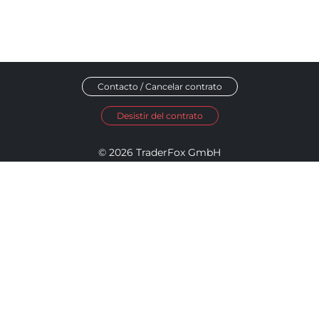
Contacto / Cancelar contrato
Desistir del contrato
© 2026 TraderFox GmbH
Aviso legal
Política de privacidad
Términos y condiciones
Política de Accesibilidad
Política de Divulgación
Configuración de cookies