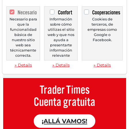
gratuita.
Necesario
Confort
Cooperaciones
Cada mes,
2 números de prueba
Necesario para
Información
Cookies de
que la
sobre cómo
terceros, de
del periódico Trader de forma
funcionalidad
utilizas el sitio
empresas como
gratuita.
básica de
web y que nos
Google o
nuestro sitio
ayuda a
Facebook.
web sea
presentarte
Crea una
lista de seguimiento
técnicamente
información
personal
con un resumen de las
correcta.
relevante
noticias sobre tu acción.
» Details
» Details
» Details
Trader Times
Cuenta gratuita
¡ALLÁ VAMOS!