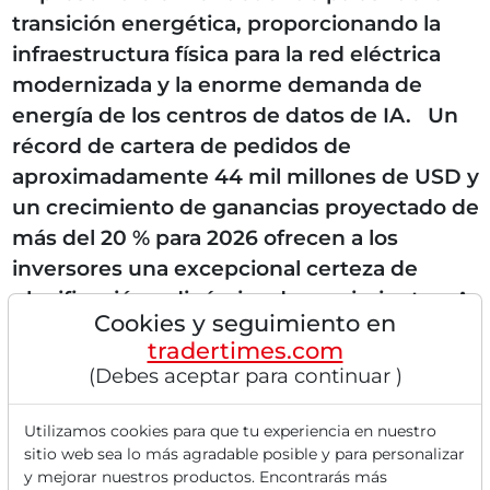
transición energética, proporcionando la
infraestructura física para la red eléctrica
modernizada y la enorme demanda de
energía de los centros de datos de IA. Un
récord de cartera de pedidos de
aproximadamente 44 mil millones de USD y
un crecimiento de ganancias proyectado de
más del 20 % para 2026 ofrecen a los
inversores una excepcional certeza de
planificación y dinámica de crecimiento. A
Cookies y seguimiento en
pesar de una valoración históricamente alta,
tradertimes.com
la acción sigue...
(Debes aceptar para continuar )
Utilizamos cookies para que tu experiencia en nuestro
sitio web sea lo más agradable posible y para personalizar
Lee este artículo ahora con
y mejorar nuestros productos. Encontrarás más