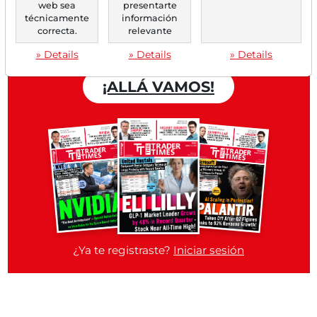
Trader Times
web sea
presentarte
técnicamente
información
Cuenta gratuita
correcta.
relevante
» Details
» Details
» Details
¡ALLÁ VAMOS!
¿Ya te registraste?
Iniciar sesión