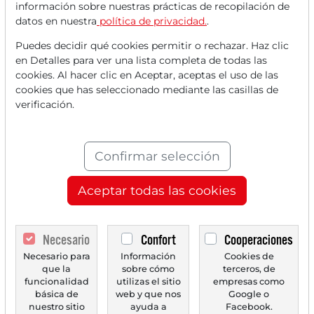
información sobre nuestras prácticas de recopilación de
una cuenta
GRATUITA
.
datos en nuestra
política de privacidad.
.
Puedes decidir qué cookies permitir o rechazar. Haz clic
Tus beneficios:
en Detalles para ver una lista completa de todas las
cookies. Al hacer clic en Aceptar, aceptas el uso de las
Cada mes, puedes leer
5 artículos
cookies que has seleccionado mediante las casillas de
de la sección premium de forma
verificación.
gratuita.
Cada mes,
2 números de prueba
Confirmar selección
del periódico Trader de forma
Aceptar todas las cookies
gratuita.
Crea una
lista de seguimiento
Necesario
Confort
Cooperaciones
personal
con un resumen de las
Necesario para
Información
Cookies de
noticias sobre tu acción.
que la
sobre cómo
terceros, de
funcionalidad
utilizas el sitio
empresas como
básica de
web y que nos
Google o
nuestro sitio
ayuda a
Facebook.