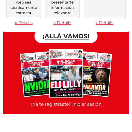
Trader Times
web sea
presentarte
técnicamente
información
Cuenta gratuita
correcta.
relevante
» Details
» Details
» Details
¡ALLÁ VAMOS!
¿Ya te registraste?
Iniciar sesión