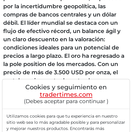
por la incertidumbre geopolítica, las
compras de bancos centrales y un dólar
débil. El líder mundial se destaca con un
flujo de efectivo récord, un balance ágil y
un claro descuento en la valoración:
condiciones ideales para un potencial de
precios a largo plazo. El oro ha regresado a
la pole position de los mercados. Con un
precio de más de 3.500 USD por onza, el
metal precioso actualmente alcanza un
Cookies y seguimiento en
máximo histórico, impulsado por
tradertimes.com
incertidumbres...
(Debes aceptar para continuar )
Utilizamos cookies para que tu experiencia en nuestro
sitio web sea lo más agradable posible y para personalizar
Lee este artículo ahora con
y mejorar nuestros productos. Encontrarás más