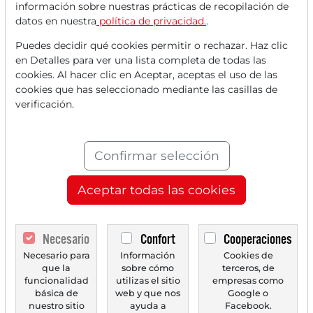
información sobre nuestras prácticas de recopilación de
una cuenta
GRATUITA
.
datos en nuestra
política de privacidad.
.
Puedes decidir qué cookies permitir o rechazar. Haz clic
Tus beneficios:
en Detalles para ver una lista completa de todas las
cookies. Al hacer clic en Aceptar, aceptas el uso de las
Cada mes, puedes leer
5 artículos
cookies que has seleccionado mediante las casillas de
de la sección premium de forma
verificación.
gratuita.
Cada mes,
2 números de prueba
Confirmar selección
del periódico Trader de forma
Aceptar todas las cookies
gratuita.
Crea una
lista de seguimiento
Necesario
Confort
Cooperaciones
personal
con un resumen de las
Necesario para
Información
Cookies de
noticias sobre tu acción.
que la
sobre cómo
terceros, de
funcionalidad
utilizas el sitio
empresas como
básica de
web y que nos
Google o
nuestro sitio
ayuda a
Facebook.