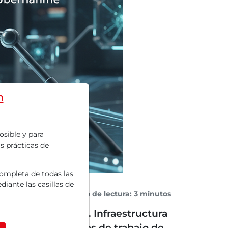
m
osible y para
s prácticas de
completa de todas las
diante las casillas de
Tiempo de lectura: 3 minutos
teligente de datos. Infraestructura
la gestión de cargas de trabajo de