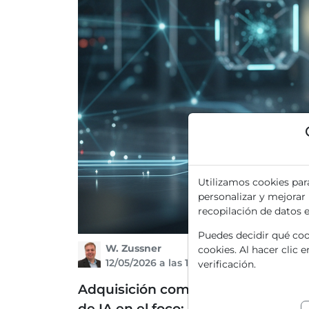
Utilizamos cookies par
personalizar y mejorar
recopilación de datos 
Puedes decidir qué cook
W. Zussner
cookies. Al hacer clic 
12/05/2026 a las 11 h
verificación.
Adquisición completada: Integrada l
de IA en el foco: Nuevas solucione