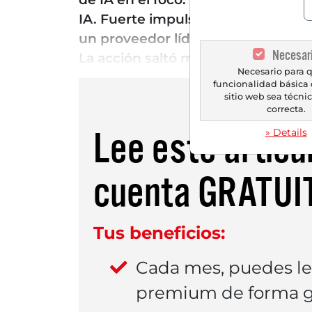
IA. Fuerte impulso: Los analistas 
un proveedor líder de soluciones
Necesar
La acción saltó más del 11 % duran
Necesario para q
funcionalidad básica 
sitio web sea técn
correcta.
Lee este artícu
» Details
cuenta
GRATUI
Tus beneficios:
Cada mes, puedes l
premium de forma gr