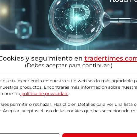
Cookies y seguimiento en
tradertimes.co
(Debes aceptar para continuar )
a que tu experiencia en nuestro sitio web sea lo más agradable p
 nuestros productos. Encontrarás más información sobre nuestra
en nuestra
política de privacidad.
.
ies permitir o rechazar. Haz clic en Detalles para ver una lista 
en Aceptar, aceptas el uso de las cookies que has seleccionado me
a tecnología de 1touch para la clasificación in
s de software para Red Hat OpenShift facilitan 