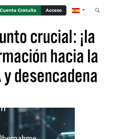
Abrir búsqueda de ac
Cuenta Gratuita
Acceso
unto crucial: ¡la
ormación hacia la
IA y desencadena