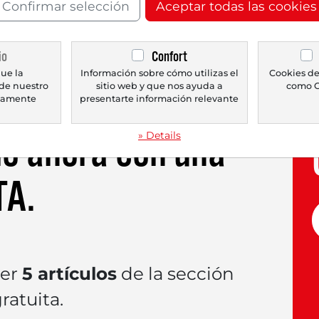
Confirmar selección
Aceptar todas las cookies
ven objetivos de precio de hasta 110 USD. Ever
 modernas de almacenamiento de datos, pudo e
io
Confort
te el comercio. El desencadenante...
ue la
Información sobre cómo utilizas el
Cookies de
de nuestro
sitio web y que nos ayuda a
como G
icamente
presentarte información relevante
lo ahora con una
» Details
TA
.
eer
5 artículos
de la sección
atuita.