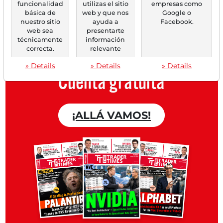
personal
con un resumen de las
funcionalidad
utilizas el sitio
empresas como
básica de
web y que nos
Google o
noticias sobre tu acción.
nuestro sitio
ayuda a
Facebook.
web sea
presentarte
técnicamente
información
correcta.
relevante
Trader Times
» Details
» Details
» Details
Cuenta gratuita
¡ALLÁ VAMOS!