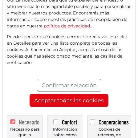
Utilizamos cookies para que tu experiencia en nuestro
sitio web sea lo más agradable posible y para personalizar
y mejorar nuestros productos. Encontrarás más
información sobre nuestras prácticas de recopilación de
datos en nuestra
política de privacidad.
.
Lee este artículo ahora con
Puedes decidir qué cookies permitir o rechazar. Haz clic
una cuenta
GRATUITA
.
en Detalles para ver una lista completa de todas las
cookies. Al hacer clic en Aceptar, aceptas el uso de las
cookies que has seleccionado mediante las casillas de
Tus beneficios:
verificación.
Cada mes, puedes leer
5 artículos
de la sección premium de forma
Confirmar selección
gratuita.
Cada mes,
2 números de prueba
Aceptar todas las cookies
del periódico Trader de forma
gratuita.
Necesario
Confort
Cooperaciones
Necesario para
Información
Cookies de
Crea una
lista de seguimiento
que la
sobre cómo
terceros, de