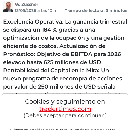
W. Zussner
13/05/2026 a las 10 h
Tiempo de lectura: 3 minutos
Excelencia Operativa: La ganancia trimestral
se dispara un 184 % gracias a una
optimización de la ocupación y una gestión
eficiente de costos. Actualización de
Pronóstico: Objetivo de EBITDA para 2026
elevado hasta 625 millones de USD.
Rentabilidad del Capital en la Mira: Un
nuevo programa de recompra de acciones
por valor de 250 millones de USD señala
una fuerte confianza en el flujo de caja. El
Cookies y seguimiento en
Grupo PACS, un actor líder en el mercado
tradertimes.com
de cuidados y rehabilitación en EE. UU., ha
(Debes aceptar para continuar )
marcado un impresionante hito el 12 de
mayo...