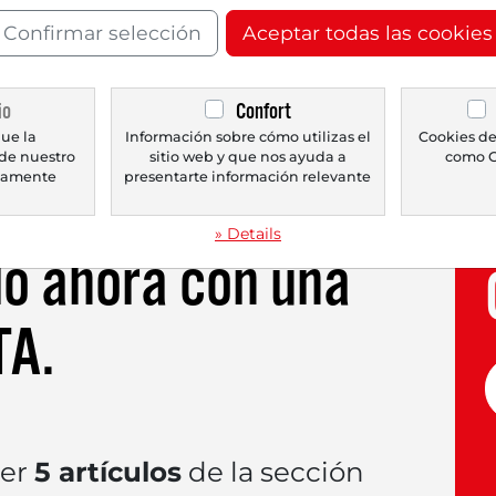
al líder de componentes de satélites y lanzami
Confirmar selección
Aceptar todas las cookies
mente tras unos sólidos resultados del primer 
ación con el año anterior un 63,5 % hasta alc
sionó con un margen bruto del 38,2 % y una 
io
Confort
creció un 108 % en comparación con el año anter
ue la
Información sobre cómo utilizas el
Cookies de
de nuestro
sitio web y que nos ayuda a
como G
icamente
presentarte información relevante
» Details
lo ahora con una
TA
.
eer
5 artículos
de la sección