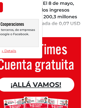
entos de cohetes. El 8 de mayo,
trimestre, ya que los ingresos
anzar un récord de 200,3 millones
pérdida neta mejorada de 0,07 USD
Cooperaciones
ior, alcanzando...
 terceros, de empresas
oogle o Facebook.
Trader Times
» Details
Cuenta gratuita
¡ALLÁ VAMOS!