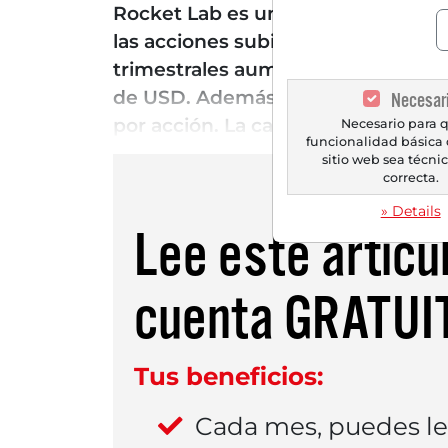
Rocket Lab es un proveedor integr
las acciones subieron considerable
trimestrales aumentaron en compar
de USD. Además, la empresa impre
Necesar
por acción. La cartera de pedidos 
Necesario para q
funcionalidad básica 
sitio web sea técn
correcta.
» Details
Lee este artícu
cuenta
GRATUI
Tus beneficios:
Cada mes, puedes l