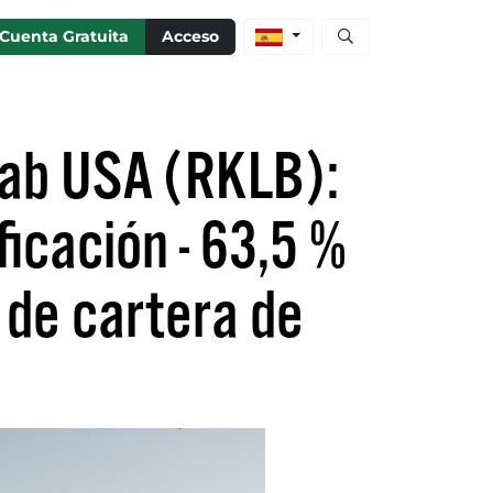
Abrir búsqueda de ac
Cuenta Gratuita
Acceso
Lab USA (RKLB):
ficación - 63,5 %
 de cartera de