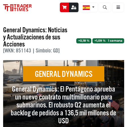
Abrir búsque
General Dynamics: Noticias
y Actualizaciones de sus
+0,18 %
+1,09 % 1 semana
Acciones
[WKN: 851143 | Símbolo: GD]
GENERAL DYNAMICS
General Dynamics: El Pentágono aprueba
un nuevo contrato multimillonario para
submarinos. El robusto Q2 aumenta el
backlog de pedidos a 136,5 mil millones de
USD