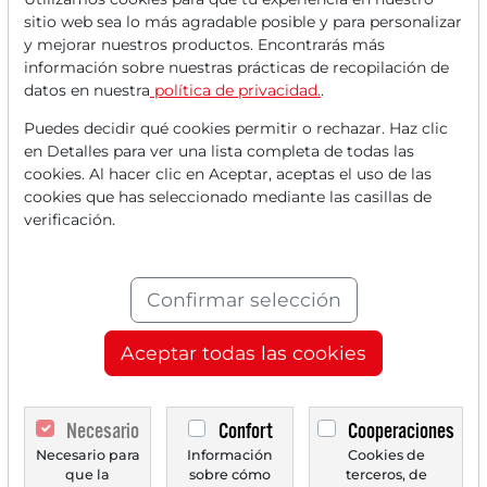
sitio web sea lo más agradable posible y para personalizar
y mejorar nuestros productos. Encontrarás más
información sobre nuestras prácticas de recopilación de
datos en nuestra
política de privacidad.
.
Puedes decidir qué cookies permitir o rechazar. Haz clic
en Detalles para ver una lista completa de todas las
cookies. Al hacer clic en Aceptar, aceptas el uso de las
cookies que has seleccionado mediante las casillas de
verificación.
29/04/2026 a las 16 h
General Dynamics - ¡La empresa de defensa y
Confirmar selección
aeroespacial de EE. UU. supera todas las
expectativas: el auge marítimo y la cartera
Aceptar todas las cookies
récord impulsan la acción hacia arriba de
manera significativa!
General Dynamics supera significativamente las
Necesario
Confort
Cooperaciones
expectativas de los analistas en el primer trimestre...
Necesario para
Información
Cookies de
que la
sobre cómo
terceros, de