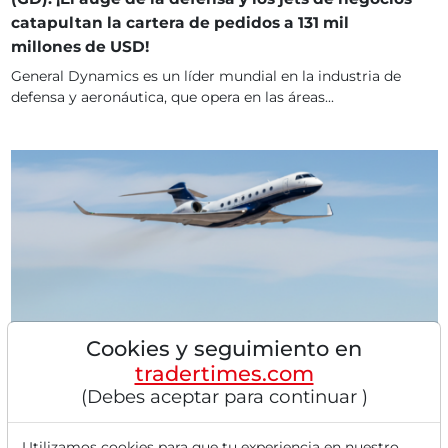
catapultan la cartera de pedidos a 131 mil
millones de USD!
General Dynamics es un líder mundial en la industria de
defensa y aeronáutica, que opera en las áreas...
Cookies y seguimiento en
05/05/2026 a las 14 h
General Dynamics: Backlog récord y Gulfstream-
tradertimes.com
Turbo impulsan acumulación
(Debes aceptar para continuar )
Impresionante superación de ganancias: El gigante de
defensa supera las expectativas del mercado con...
Utilizamos cookies para que tu experiencia en nuestro