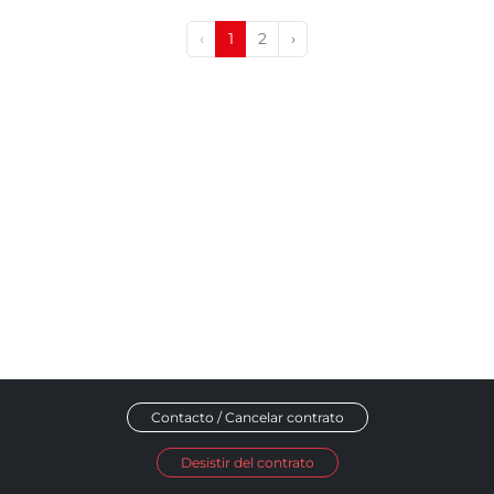
‹
1
2
›
Contacto / Cancelar contrato
Desistir del contrato