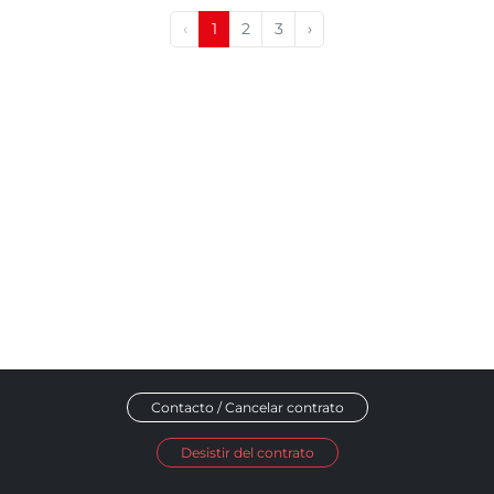
‹
1
2
3
›
Contacto / Cancelar contrato
Desistir del contrato