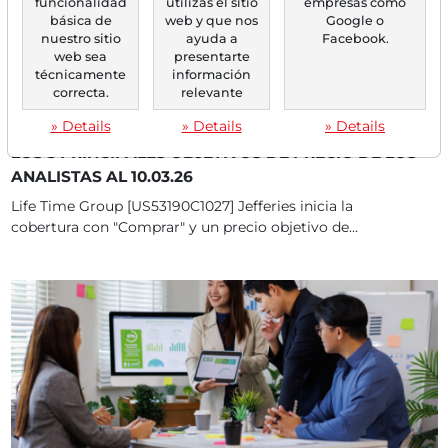
funcionalidad
utilizas el sitio
empresas como
básica de
web y que nos
Google o
nuestro sitio
ayuda a
Facebook.
web sea
presentarte
técnicamente
información
correcta.
relevante
» Details
» Details
» Details
10/03/2026 a las 14 h
LOS 5 PRINCIPALES OBJETIVOS DE PRECIO DE LOS
ANALISTAS AL 10.03.26
Life Time Group [US53190C1027] Jefferies inicia la
cobertura con "Comprar" y un precio objetivo de...