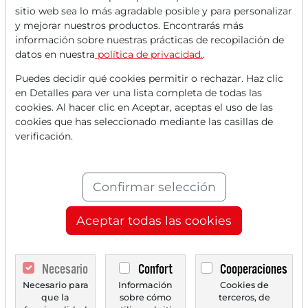
sitio web sea lo más agradable posible y para personalizar
y mejorar nuestros productos. Encontrarás más
información sobre nuestras prácticas de recopilación de
datos en nuestra
política de privacidad.
.
Puedes decidir qué cookies permitir o rechazar. Haz clic
en Detalles para ver una lista completa de todas las
cookies. Al hacer clic en Aceptar, aceptas el uso de las
cookies que has seleccionado mediante las casillas de
10/03/2026 a las 16 h
verificación.
Ondas Inc. activa con 1,5 mil millones de USD de
caja de guerra y mega fusión el próximo turbo de
crecimiento - H.C. Wainwright ve un potencial de
Confirmar selección
precio del 148 %
La reciente situación en torno a Ondas Inc. (ONDS) se
Aceptar todas las cookies
caracteriza por una dinámica sin precedentes....
Necesario
Confort
Cooperaciones
Necesario para
Información
Cookies de
que la
sobre cómo
terceros, de