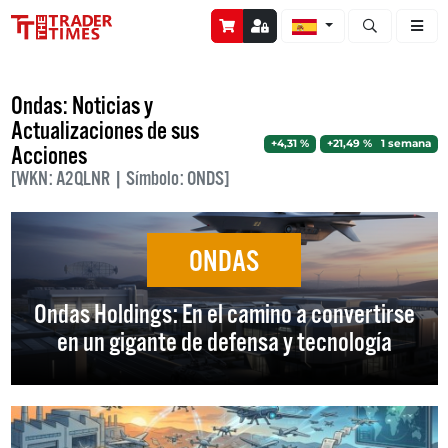
Abrir búsque
Ondas: Noticias y
Actualizaciones de sus
+4,31 %
+21,49 % 1 semana
Acciones
[WKN: A2QLNR | Símbolo: ONDS]
ONDAS
Ondas Holdings: En el camino a convertirse
en un gigante de defensa y tecnología