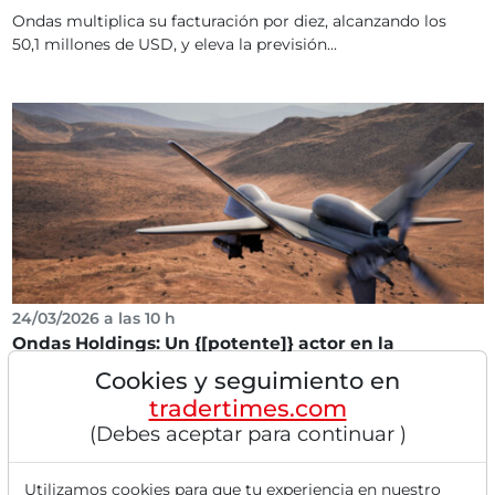
Ondas multiplica su facturación por diez, alcanzando los
50,1 millones de USD, y eleva la previsión...
24/03/2026 a las 10 h
Ondas Holdings: Un {[potente]} actor en la
intersección de la IA y la defensa
Cookies y seguimiento en
La acción de Ondas Holdings debe ser seguida de cerca.
tradertimes.com
Mientras la empresa presentará sus números...
(Debes aceptar para continuar )
Utilizamos cookies para que tu experiencia en nuestro