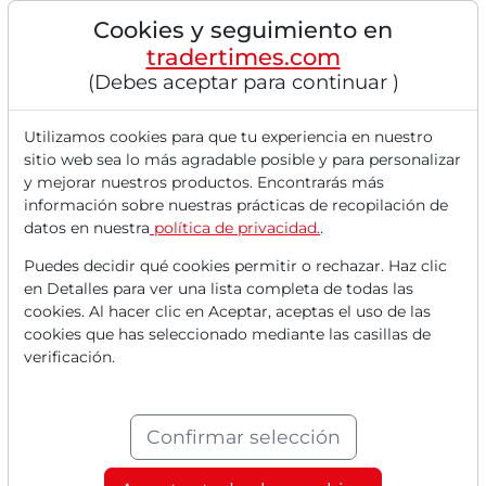
30/06/2026 a las 14 h
Cookies y seguimiento en
LOS 5 MEJORES PRECIOS OBJETIVO DE LOS
tradertimes.com
ANALISTAS A 30.06.26
(Debes aceptar para continuar )
Siemens Energy [DE000ENER6Y0] Bank of America
otorga calificación de compra y ajusta el precio objetivo...
Utilizamos cookies para que tu experiencia en nuestro
sitio web sea lo más agradable posible y para personalizar
y mejorar nuestros productos. Encontrarás más
información sobre nuestras prácticas de recopilación de
datos en nuestra
política de privacidad.
.
Puedes decidir qué cookies permitir o rechazar. Haz clic
en Detalles para ver una lista completa de todas las
cookies. Al hacer clic en Aceptar, aceptas el uso de las
cookies que has seleccionado mediante las casillas de
verificación.
30/06/2026 a las 12 h
Alegres indicaciones de EE. UU. impulsan al DAX
Confirmar selección
significativamente - Siemens Energy tras
elevaciones de objetivos de precios de Jefferies y