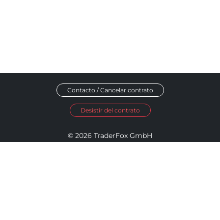
Contacto / Cancelar contrato
Desistir del contrato
© 2026 TraderFox GmbH
Aviso legal
Política de privacidad
Términos y condiciones
Política de Accesibilidad