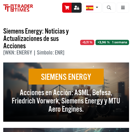
Abrir búsque
Siemens Energy: Noticias y
Actualizaciones de sus
-0,11 %
+3,96 % 1 semana
Acciones
[WKN: ENER6Y | Símbolo: ENR]
SIEMENS ENERGY
Acciones en Acción: ASML, Befesa,
Friedrich Vorwerk, Siemens Energy y MTU
Aero Engines.