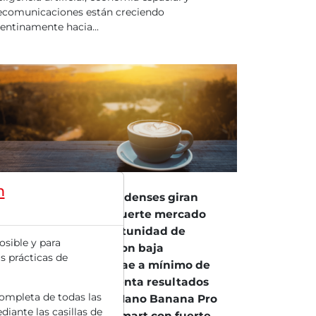
ecomunicaciones están creciendo
entinamente hacia...
11/2025 a las 08 h
m
s mercados estadounidenses giran
aramente a la baja – Fuerte mercado
boral en EE.UU. – Oportunidad de
osible y para
cortes en diciembre con baja
s prácticas de
obabilidad – Bitcoin cae a mínimo de
is meses – Intuit presenta resultados
completa de todas las
lidos – Alphabet con Nano Banana Pro
diante las casillas de
más inversiones – Walmart con fuerte