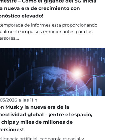
imestre – Cómo el gigante del 5G inicia
a nueva era de crecimiento con
onóstico elevado!
temporada de informes está proporcionando
ualmente impulsos emocionantes para los
ersores....
03/2026 a las 11 h
on Musk y la nueva era de la
nectividad global – ¡entre el espacio,
s chips y miles de millones de
versiones!
eligencia artificial, economía espacial y