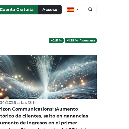
Abrir búsqueda de ac
Cuenta Gratuita
Acceso
+0,51 %
+1,29 % 1 semana
04/2026 a las 13 h
rizon Communications: ¡Aumento
stórico de clientes, salto en ganancias
aumento de ingresos en el primer