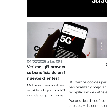
04/02/2026 a las 09 h
Verizon - ¡El proveedor de telefonía móvil
se beneficia de un fuerte crecimiento en
nuevos clientes!
Utilizamos cookies par
Motor empresarial: Verizon (VZ) se ha
personalizar y mejorar
establecido junto a AT&T y T-Mobile US como
recopilación de datos 
uno de los principales...
Puedes decidir qué cook
cookies. Al hacer clic 