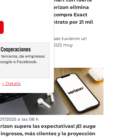
ecimiento en línea – Verizon elimina
,000 puestos – Abbott compra Exact
iences en un megacontrato por 21 mil
llones de USD
 mercados estadounidenses tuvieron un
ves 20 de noviembre de 2025 muy
Cooperaciones
bulento. El Dow Jones...
 terceros, de empresas
oogle o Facebook.
» Details
07/2025 a las 08 h
erizon supera las expectativas! ¡El auge
 ingresos, más clientes y la proyección