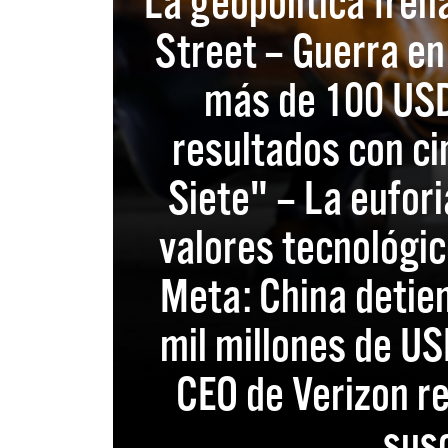
La geopolítica fren
Street – Guerra en 
más de 100 US
resultados con ci
Siete" – La eufori
valores tecnológi
Meta: China detien
mil millones de U
CEO de Verizon re
sus