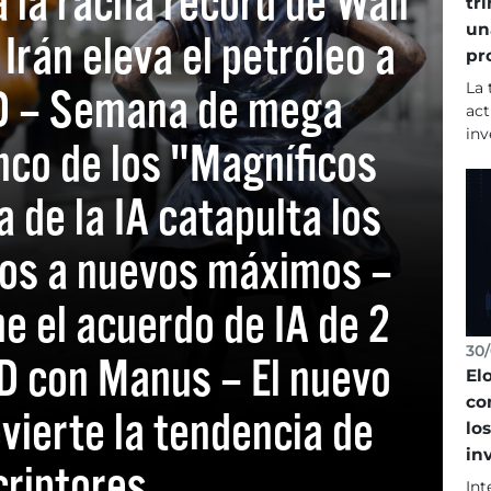
a la racha récord de Wall
tr
un
Irán eleva el petróleo a
pr
La 
D – Semana de mega
act
inv
nco de los "Magníficos
a de la IA catapulta los
cos a nuevos máximos –
e el acuerdo de IA de 2
30/
SD con Manus – El nuevo
El
co
vierte la tendencia de
lo
in
criptores
Int