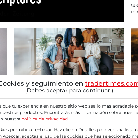
tel
rep
15/01/2026 a las 17 h
21/
Cookies y seguimiento en
tradertimes.co
Altas rentabilidades sin pérdida de
Lo
(Debes aceptar para continuar )
precio: 5 acciones estadounidenses
cl
contra la trampa de los dividendos
la
a que tu experiencia en nuestro sitio web sea lo más agradable p
re
Estimados lectores, altas rentabilidades por
 nuestros productos. Encontrarás más información sobre nuestra
pr
dividendo no siempre son beneficiosas para los
en nuestra
política de privacidad.
.
inversores....
se
ies permitir o rechazar. Haz clic en Detalles para ver una lista 
só
en Aceptar, aceptas el uso de las cookies que has seleccionado me
y 