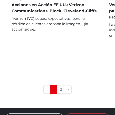
Acciones en Acción EE.UU.: Verizon
Ve
Communications, Block, Cleveland-Cliffs
pa
Fr
¡Verizon (VZ) supera expectativas, pero la
pérdida de clientes empaña la imagen – ¡la
La 
acción sigue...
ind
en 
‹
1
2
›