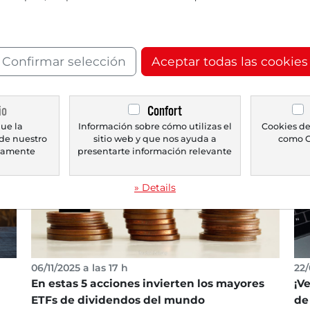
cr
13
Sc
Confirmar selección
Aceptar todas las cookies
mi
Los
jue
io
Confort
tur
ue la
Información sobre cómo utilizas el
Cookies de
de nuestro
sitio web y que nos ayuda a
como G
icamente
presentarte información relevante
» Details
06/11/2025 a las 17 h
22/
En estas 5 acciones invierten los mayores
¡V
ETFs de dividendos del mundo
de