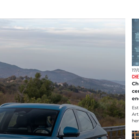
17/
CH
Ch
ce
en
Est
Art
her