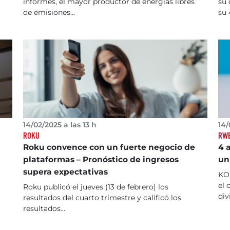
informes, el mayor productor de energías libres
su 
de emisiones...
su 
14/02/2025 a las 13 h
14/
ROKU
RW
Roku convence con un fuerte negocio de
4 
plataformas – Pronóstico de ingresos
un
supera expectativas
KON
el 
Roku publicó el jueves (13 de febrero) los
div
resultados del cuarto trimestre y calificó los
resultados...