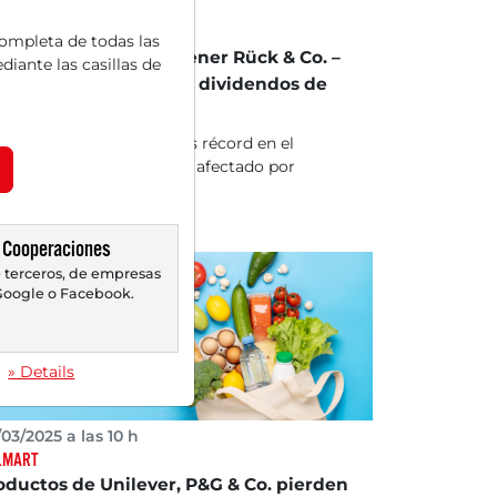
03/2025 a las 16 h
CHENER RÜCK
completa de todas las
utsche Bank, Münchener Rück & Co. –
diante las casillas de
s mejores acciones de dividendos de
emania
tsche Bank con ingresos récord en el
imo trimestre - Beneficio afectado por
tos no operativos...
Cooperaciones
 terceros, de empresas
oogle o Facebook.
» Details
03/2025 a las 10 h
LMART
oductos de Unilever, P&G & Co. pierden