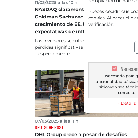
recopilación de datos 
11/03/2025 a las 10 h
NASDAQ claramente en negativo -
Puedes decidir qué cook
Goldman Sachs reduce pronóstico de
cookies. Al hacer clic 
crecimiento de EE. UU. y eleva
verificación.
expectativas de inflación
Los inversores se enfrentan actualmente a
pérdidas significativas en los índices de EE. UU.
– especialmente...
Necesar
Necesario para q
funcionalidad básica 
sitio web sea técn
correcta.
» Details
07/03/2025 a las 11 h
DEUTSCHE POST
DHL Group crece a pesar de desafíos