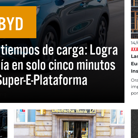
BYD
14/
 tiempos de carga: Logra
AX
La
a en solo cinco minutos
Eu
In
Super-E-Plataforma
Ora
imp
por.