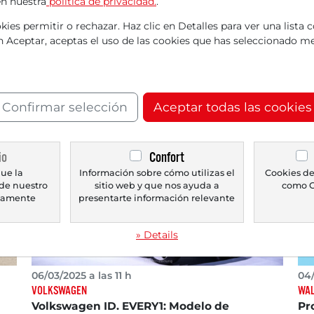
en nuestra
política de privacidad.
.
10/03/2025 a las 11 h
07/
TRATON
MÜN
ies permitir o rechazar. Haz clic en Detalles para ver una lista 
TRATON se mantiene en un entorno
De
en Aceptar, aceptas el uso de las cookies que has seleccionado me
desafiante, pero es cauteloso con las
La
perspectivas
Al
Los fabricantes de camiones europeos han
Deu
tenido un año desafiante. La agencia de noticias
últ
Confirmar selección
Aceptar todas las cookies
Reuters ve...
cos
io
Confort
ue la
Información sobre cómo utilizas el
Cookies de
de nuestro
sitio web y que nos ayuda a
como G
icamente
presentarte información relevante
» Details
06/03/2025 a las 11 h
04/
VOLKSWAGEN
WA
Volkswagen ID. EVERY1: Modelo de
Pr