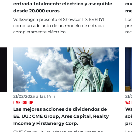
entrada totalmente eléctrico y asequible
cu
desde 20.000 euros
me
Volkswagen presenta el Showcar ID. EVERY1
Los
como un adelanto de un modelo de entrada
pre
completamente eléctrico....
rec
21/02/2025 a las 14 h
21/
CME GROUP
WA
Las mejores acciones de dividendos de
Wa
EE. UU.: CME Group, Ares Capital, Realty
sob
Income y FirstEnergy Corp.
pr
CME Group – Nivel récord en el volumen de
La 