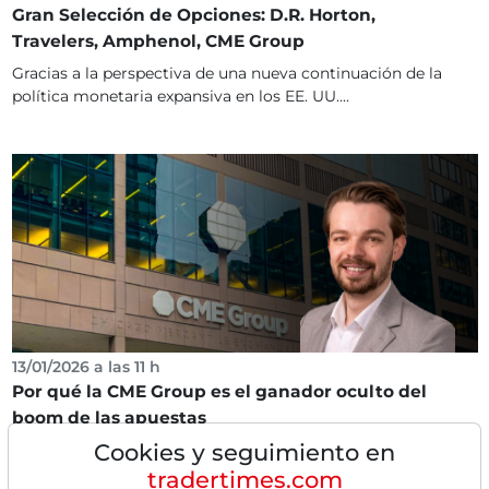
Gran Selección de Opciones: D.R. Horton,
Travelers, Amphenol, CME Group
Gracias a la perspectiva de una nueva continuación de la
política monetaria expansiva en los EE. UU....
13/01/2026 a las 11 h
Por qué la CME Group es el ganador oculto del
boom de las apuestas
Cookies y seguimiento en
Mientras el mundo financiero observa fascinado el bombo
en torno a los mercados de predicción como
tradertimes.com