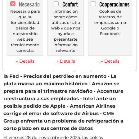
Necesario
Confort
Cooperaciones
Necesario para
Información
Cookies de
que la
sobre cómo
terceros, de
funcionalidad
utilizas el sitio
empresas como
básica de
web y que nos
Google o
nuestro sitio
ayuda a
Facebook.
web sea
presentarte
técnicamente
información
correcta.
relevante
01/12/2025 a las 08 h
» Details
» Details
» Details
Quinto día consecutivo de ganancias
comerciales - Trump ha elegido al presidente de
la Fed - Precios del petróleo en aumento - La
plata marca un máximo histórico - Amazon se
prepara para el trimestre navideño - Accenture
reestructura a sus empleados - Intel ante un
posible pedido de Apple - American Airlines
corrige el error de software de Airbus - CME
Group enfrenta un problema de refrigeración a
corto plazo en sus centros de datos
El viernes 28 de noviembre de 2025, las bolsas