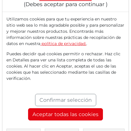
Polymarket...
(Debes aceptar para continuar )
Utilizamos cookies para que tu experiencia en nuestro
sitio web sea lo más agradable posible y para personalizar
y mejorar nuestros productos. Encontrarás más
información sobre nuestras prácticas de recopilación de
datos en nuestra
política de privacidad.
.
Puedes decidir qué cookies permitir o rechazar. Haz clic
en Detalles para ver una lista completa de todas las
cookies. Al hacer clic en Aceptar, aceptas el uso de las
cookies que has seleccionado mediante las casillas de
01/12/2025 a las 11 h
verificación.
CME Group: ¡Volumen récord, boom cripto y
mercados de pronósticos en marcha! ¡CME
despega!
Confirmar selección
Durante cinco días consecutivos, los índices de EE. UU.
lograron cerrar la jornada de negociación...
Aceptar todas las cookies