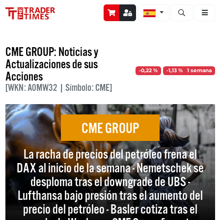
Abrir búsque
CME GROUP: Noticias y
Actualizaciones de sus
-0,22 %
-1,13 % 1 semana
Acciones
[WKN: A0MW32 | Símbolo: CME]
CME GROUP
La racha de precios del petróleo frena el
DAX al inicio de la semana - Nemetschek se
desploma tras el downgrade de UBS -
Lufthansa bajo presión tras el aumento del
precio del petróleo - Basler cotiza tras el