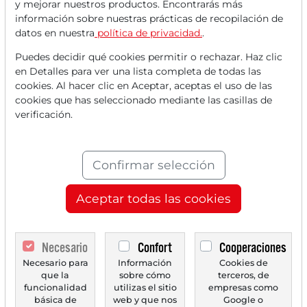
y mejorar nuestros productos. Encontrarás más
Lee este artículo ahora con
información sobre nuestras prácticas de recopilación de
datos en nuestra
política de privacidad.
.
una cuenta
GRATUITA
.
Puedes decidir qué cookies permitir o rechazar. Haz clic
en Detalles para ver una lista completa de todas las
Tus beneficios:
cookies. Al hacer clic en Aceptar, aceptas el uso de las
cookies que has seleccionado mediante las casillas de
Cada mes, puedes leer
5 artículos
verificación.
de la sección premium de forma
gratuita.
Confirmar selección
Cada mes,
2 números de prueba
del periódico Trader de forma
Aceptar todas las cookies
gratuita.
Crea una
lista de seguimiento
Necesario
Confort
Cooperaciones
personal
con un resumen de las
Necesario para
Información
Cookies de
que la
sobre cómo
terceros, de
noticias sobre tu acción.
funcionalidad
utilizas el sitio
empresas como
básica de
web y que nos
Google o