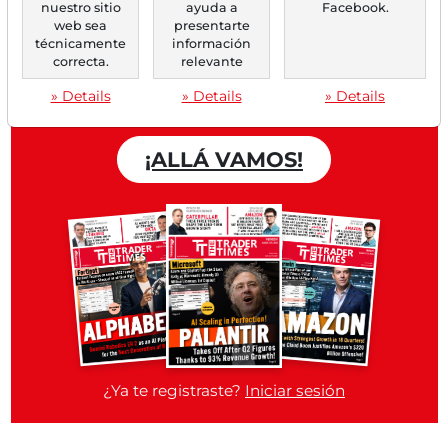
nuestro sitio
ayuda a
Facebook.
web sea
presentarte
Trader Times
técnicamente
información
correcta.
relevante
Cuenta gratuita
» Details
» Details
» Details
¡ALLÁ VAMOS!
¿Ya te registraste?
Iniciar sesión