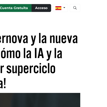
Abrir búsqueda de ac
Cuenta Gratuita
Acceso
rnova y la nueva
ómo la IA y la
 superciclo
a!