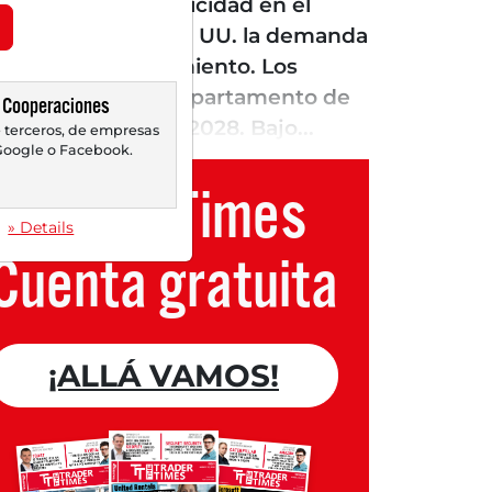
ación de la electricidad en el
entras que en EE. UU. la demanda
cadas de estancamiento. Los
 estimaciones del Departamento de
Cooperaciones
dounidense ya en 2028. Bajo...
 terceros, de empresas
oogle o Facebook.
Trader Times
» Details
Cuenta gratuita
¡ALLÁ VAMOS!