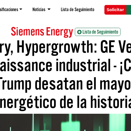
sificaciones
Noticias
Lista de Seguimiento
Solicitar
Siemens Energy
Lista de Seguimiento
y, Hypergrowth: GE Ve
aissance industrial - ¡C
Trump desatan el mayor
nergético de la histori