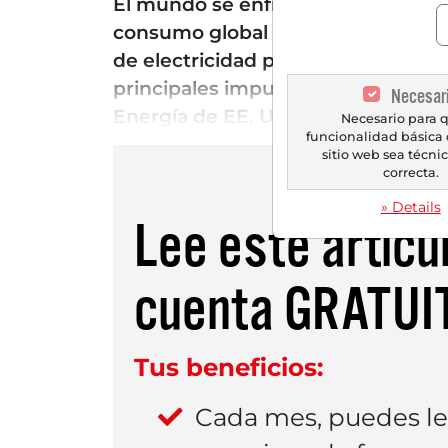
El mundo se enfrenta a un nueva Re
consumo global de energía aumen
de electricidad podría crecer alr
principales impulsores son, sobre
Necesar
Energía de EE. UU., podrían repres
Necesario para q
funcionalidad básica 
sitio web sea técn
correcta.
» Details
Lee este artícu
cuenta
GRATUI
Tus beneficios:
Cada mes, puedes l