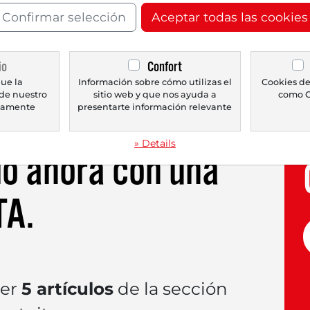
naissance industrial: Se espera que la particip
Confirmar selección
Aceptar todas las cookies
te en aproximadamente un 50 % para 2050, mi
ededor de un 25 % para 2030 después de dos dé
 todo, los centros de datos de IA, que, según
io
Confort
entar hasta el 12 % del consumo eléctrico esta
ue la
Información sobre cómo utilizas el
Cookies de
de nuestro
sitio web y que nos ayuda a
como G
icamente
presentarte información relevante
» Details
lo ahora con una
TA
.
eer
5 artículos
de la sección