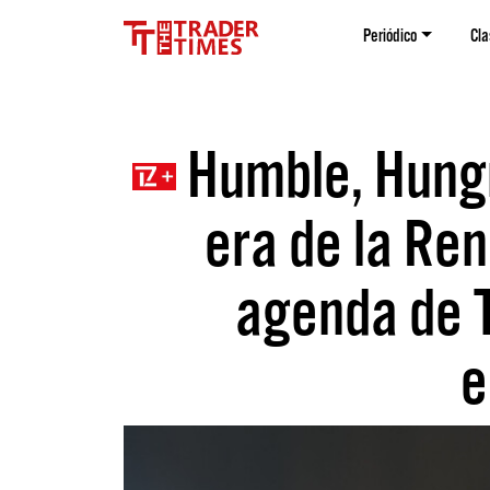
Periódico
Cla
Humble, Hungr
era de la Ren
agenda de 
e